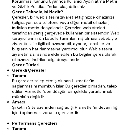
Korunması Kanunu Uyarınca Kullanıcı
Aydınlatma Metni
testt
ve Gizlilik Politikası
”ndan ulaşabilirsiniz.
Çerez Teknolojisi Nedir?
Çerezler, bir web sitesini ziyaret ettiğinizde cihazınıza
(bilgisayar, cep telefonu veya diğer mobil cihazlar)
indirilen metin dosyalarıdır. Çerezler, web siteleri
tarafından geniş çerçevede kullanılan bir sistemdir. Web
tarayıcılarının ön kabulle tanımlanmış olması sebebiyle
ziyaretiniz ile ilgili cihazınızın dil, ayarlar, tercihler vb.
bilgilerinin hatırlanmasına yardımcı olur. Web sitesini
ziyaretiniz sırasında elde edilen bu bilgiler çerez olarak
cihazınıza indirilen bilgi dosyalarıdır.
Çerez Türleri
Gerekli Çerezler
Tanımı
Bu çerezler talep etmiş olunan Hizmetler’in
sağlanmasını mümkün kılar. Bu çerezler olmadan, talep
edilen Hizmetler’den düzgün bir şekilde yararlanmak
mümkün değildir.
Amacı
Şirket’in Site üzerinden sağladığı Hizmetler’in devamlılığı
için toplanması zorunlu çerezlerdir.
Performans Çerezleri
Tanımı