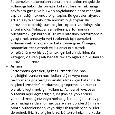
Bu çerezler, kullanıcıların sunulan hizmetleri ne şekilde
kullandığı hakkında, örneğin kullanıcıların en sık hangi
sayfalara gittiği ve bu web sayfalarında hata mesajları
alıp almadığı hakkında bilgi toplar. Bu çerezler, ziyaret
edilen sayfalar hakkında anonim bilgi toplar. Bu
çerezlerin topladığı tüm bilgiler toplanır ve dolayısıyla
anonim olur. Yalnızca hizmetlerin performansını
iyileştirmek için kullanılır. Bir web sitesinin performansını
geliştirmek amacıyla veri toplamak için çerezleri
kullanan web analizleri bu kategoriye girer. Örneğin,
tasarımları test etmek ve kullanıcı için tutarlı
bir görünüm ve his sağlamak için kullanılabilirler. Bu
kategori, davranışsal/ hedefli reklam ağları için kullanılan
çerezleri içermez.
Amacı
Performans çerezleri, Şirket Hizmetler’ine nasıl
erişildiğini, bunların nasıl kullanıldığını veya nasıl
performans gösterdiğini analiz etmek için kullanırız. Bu
bilgileri Hizmetler’i sürdürmek, geliştirmek ve sürekli
olarak iyileştirmek için kullanırız. Ayrıca bir e-posta
bültenini açıp açmadığınız, başkasına yönlendirip
yönlendirmediğiniz veya herhangi bir içeriğine tıklayıp
tıklamadığınız dahil olmak üzere size gönderdiğimiz e-
posta bültenlerinden veya diğer iletişimlerden bilgiler
de edinebiliriz. Bu bilgiler bize, bültenlerimizin ne kadar