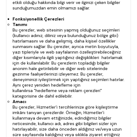
etkili olduğu hakkında bilgi verir ve ilginizi çeken bilgiler
sunduğumuzdan emin olmamızı sağlar.
Fonksiyonellik Çerezleri
Tanımı
Bu çerezler, web sitesinin yapmış olduğunuz seçimleri
(kullanıcı adınız, diliniz veya bulunduğunuz bölge gibi)
hatırlamasını ve daha gelişmiş, daha kişisel özellikler
sunmasını sağlar. Bu çerezler, ayrıca metin boyutuyla,
yazı tipleriyle ve web sayfalarının özelleştirebileceğiniz
diğer kısımlarıyla ilgili yaptığınız değişiklikleri hatırlamak
için de kullanılabilir. Bu çerezlerin topladığı bilgiler
anonim hale getirilebilir ve diğer web sitelerinde
gezinme faaliyetlerinizi izleyemez. Bu çerezler,
deneyiminizi iyileştirmek için yaptığınız seçimleri hatırlar.
Aynı çerez yeniden hedefleme için
kullanılırsa "hedefleme veya reklam çerezleri"
kategorisine de dahil edilebilir.
Amacı
Bu çerezler, Hizmetler’i tercihlerinize göre kişileştirme
imkânı tanıyan çerezlerdir. Örneğin, Hizmetler’i
kullanmaya devam ettiğinizde, edindiğimiz bilgiler
neticesinde, kullanıcı adı, adres gibi bilgileri sizler için
hatırlayabilir, size daha önceden aldığınız ve/veya uzun
süre sayfasında kaldığınız veya sıklıkla ziyaret ettiğiniz