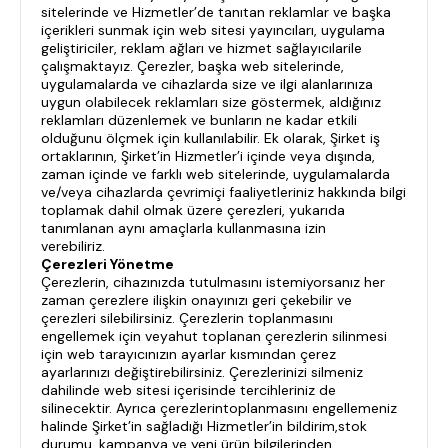
sitelerinde ve Hizmetler’de tanıtan reklamlar ve başka
içerikleri sunmak için web sitesi yayıncıları, uygulama
geliştiriciler, reklam ağları ve hizmet sağlayıcılarile
çalışmaktayız. Çerezler, başka web sitelerinde,
uygulamalarda ve cihazlarda size ve ilgi alanlarınıza
uygun olabilecek reklamları size göstermek, aldığınız
reklamları düzenlemek ve bunların ne kadar etkili
olduğunu ölçmek için kullanılabilir. Ek olarak, Şirket iş
ortaklarının, Şirket’in Hizmetler’i içinde veya dışında,
zaman içinde ve farklı web sitelerinde, uygulamalarda
ve/veya cihazlarda çevrimiçi faaliyetleriniz hakkında bilgi
toplamak dahil olmak üzere çerezleri, yukarıda
tanımlanan aynı amaçlarla kullanmasına izin
verebiliriz.
Çerezleri Yönetme
Çerezlerin, cihazınızda tutulmasını istemiyorsanız her
zaman çerezlere ilişkin onayınızı geri çekebilir ve
çerezleri silebilirsiniz. Çerezlerin toplanmasını
engellemek için veyahut toplanan çerezlerin silinmesi
için web tarayıcınızın ayarlar kısmından çerez
ayarlarınızı değiştirebilirsiniz. Çerezlerinizi silmeniz
dahilinde web sitesi içerisinde tercihleriniz de
silinecektir. Ayrıca çerezlerintoplanmasını engellemeniz
halinde Şirket’in sağladığı Hizmetler’in bildirim,stok
durumu, kampanya ve yeni ürün bilgilerinden