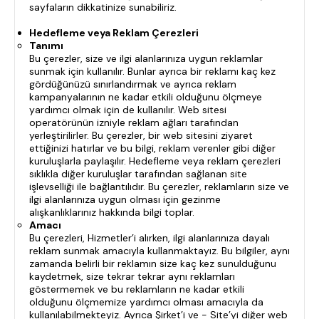
sayfaların dikkatinize sunabiliriz.
Hedefleme veya Reklam Çerezleri
Tanımı
Bu çerezler, size ve ilgi alanlarınıza uygun reklamlar
sunmak için kullanılır. Bunlar ayrıca bir reklamı kaç kez
gördüğünüzü sınırlandırmak ve ayrıca reklam
kampanyalarının ne kadar etkili olduğunu ölçmeye
yardımcı olmak için de kullanılır. Web sitesi
operatörünün izniyle reklam ağları tarafından
yerleştirilirler. Bu çerezler, bir web sitesini ziyaret
ettiğinizi hatırlar ve bu bilgi, reklam verenler gibi diğer
kuruluşlarla paylaşılır. Hedefleme veya reklam çerezleri
sıklıkla diğer kuruluşlar tarafından sağlanan site
işlevselliği ile bağlantılıdır. Bu çerezler, reklamların size ve
ilgi alanlarınıza uygun olması için gezinme
alışkanlıklarınız hakkında bilgi toplar.
Amacı
Bu çerezleri, Hizmetler’i alırken, ilgi alanlarınıza dayalı
reklam sunmak amacıyla kullanmaktayız. Bu bilgiler, aynı
zamanda belirli bir reklamın size kaç kez sunulduğunu
kaydetmek, size tekrar tekrar aynı reklamları
göstermemek ve bu reklamların ne kadar etkili
olduğunu ölçmemize yardımcı olması amacıyla da
kullanılabilmekteyiz. Ayrıca Şirket’i ve - Site’yi diğer web