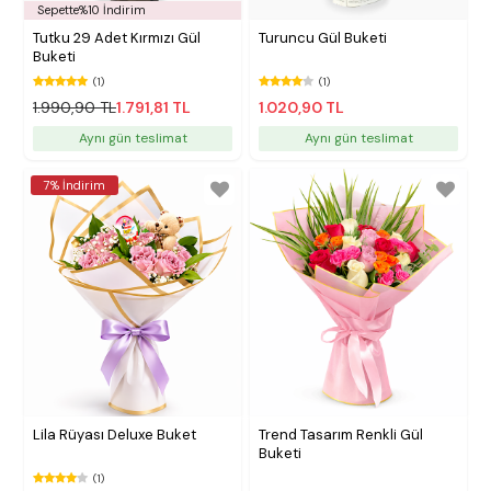
Sepette%10 İndirim
Tutku 29 Adet Kırmızı Gül
Turuncu Gül Buketi
Buketi
(1)
(1)
1.990,90 TL
1.791,81 TL
1.020,90 TL
Aynı gün teslimat
Aynı gün teslimat
7% İndirim
Lila Rüyası Deluxe Buket
Trend Tasarım Renkli Gül
Buketi
(1)