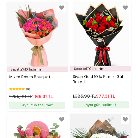
Sepette%10 İndirim
Sepette%10 İndirim
Siyah Gold 10 lu Kırmızı Gül
Mixed Roses Bouquet
Buketi
(6)
1.085,90 TL
977,31 TL
1.295,90 TL
1.166,31 TL
Aynı gün teslimat
Aynı gün teslimat