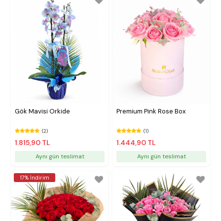
Gök Mavisi Orkide
Premium Pink Rose Box
(2)
(1)
1.815,90 TL
1.444,90 TL
Aynı gün teslimat
Aynı gün teslimat
17% İndirim