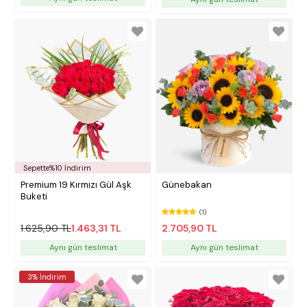
Sepette%10 İndirim
Premium 19 Kırmızı Gül Aşk
Günebakan
Buketi
(1)
1.625,90 TL
1.463,31 TL
2.705,90 TL
Aynı gün teslimat
Aynı gün teslimat
3% İndirim