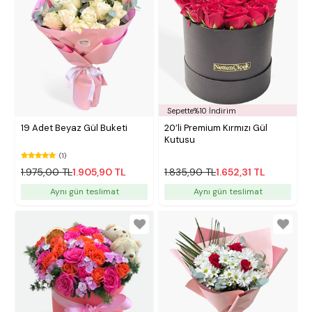
Sepette%10 İndirim
19 Adet Beyaz Gül Buketi
20’li Premium Kırmızı Gül
Kutusu
(1)
1.975,00 TL
1.905,90 TL
1.835,90 TL
1.652,31 TL
Aynı gün teslimat
Aynı gün teslimat