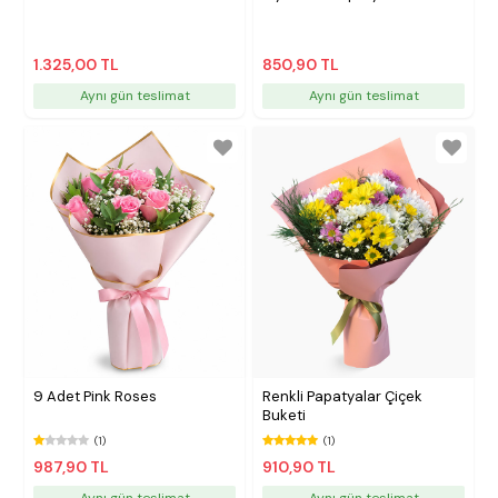
1.325,00 TL
850,90 TL
Aynı gün teslimat
Aynı gün teslimat
9 Adet Pink Roses
Renkli Papatyalar Çiçek
Buketi
(1)
(1)
987,90 TL
910,90 TL
Aynı gün teslimat
Aynı gün teslimat