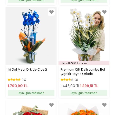
Sepette%10 İndirim
İki Dal Mavi Orkide Çiçeği
Premium Çift Dallı Jumbo Bol
Çiçekli Beyaz Orkide
(16)
(2)
1.790,90 TL
1.443,90 TL
1.299,51 TL
Aynı gün teslimat
Aynı gün teslimat