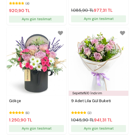
(4)
1.085,90 TL
977,31 TL
920,90 TL
Aynı gün teslimat
Aynı gün teslimat
Sepette%10 İndirim
Gökçe
9 Adet Lila Gül Buketi
(6)
(2)
1.250,90 TL
1.045,90 TL
941,31 TL
Aynı gün teslimat
Aynı gün teslimat