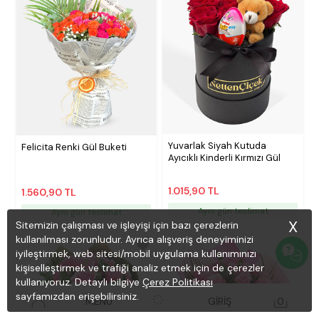
Yuvarlak Siyah Kutuda
Felicita Renki Gül Buketi
Ayıcıklı Kinderli Kırmızı Gül
1.015,90 TL
1.560,90 TL
Aynı gün teslimat
Aynı gün teslimat
X
Sitemizin çalışması ve işleyişi için bazı çerezlerin
kullanılması zorunludur. Ayrıca alışveriş deneyiminizi
iyileştirmek, web sitesi/mobil uygulama kullanımınızı
kişiselleştirmek ve trafiği analiz etmek için de çerezler
kullanıyoruz. Detaylı bilgiye
Çerez Politikası
sayfamızdan erişebilirsiniz.
MENÜ
GİRİŞ
0