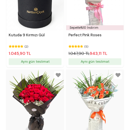
Sepette%10 İndirim
Kutuda 9 Kırmızı Gül
Perfect Pink Roses
(2)
(5)
1.045,90 TL
1.047,90 TL
943,11 TL
Aynı gün teslimat
Aynı gün teslimat