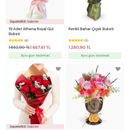
Sepette%10 İndirim
19 Adet Athena Royal Gül
Renkli Bahar Çiçek Buketi
Buketi
(6)
(5)
1.852,90 TL
1.667,61 TL
1.280,90 TL
Aynı gün teslimat
Aynı gün teslimat
Sepette%10 İndirim