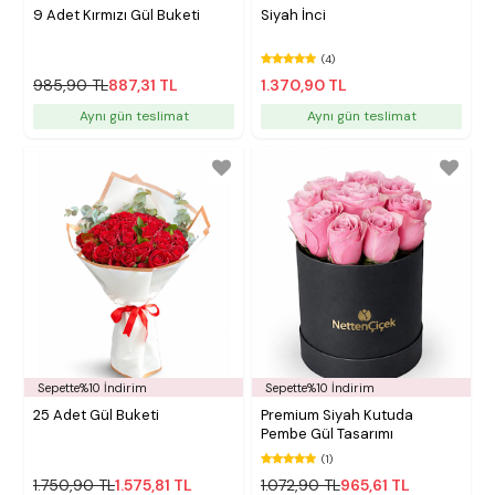
9 Adet Kırmızı Gül Buketi
Siyah İnci
(4)
985,90 TL
887,31 TL
1.370,90 TL
Aynı gün teslimat
Aynı gün teslimat
Sepette%10 İndirim
Sepette%10 İndirim
25 Adet Gül Buketi
Premium Siyah Kutuda
Pembe Gül Tasarımı
(1)
1.750,90 TL
1.575,81 TL
1.072,90 TL
965,61 TL