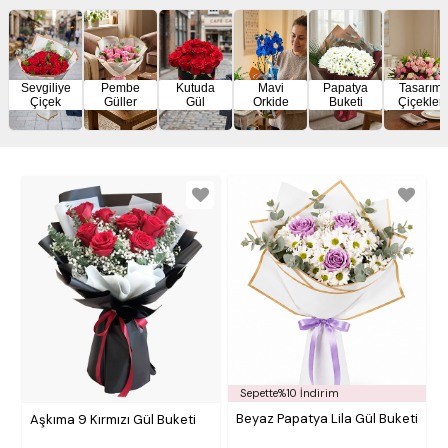
Sevgiliye
Pembe
Kutuda
Mavi
Papatya
Tasarım
Çiçek
Güller
Gül
Orkide
Buketi
Çiçekler
Sepette%10 İndirim
Beyaz Papatya Lila Gül Buketi
Aşkıma 9 Kırmızı Gül Buketi