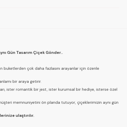
i Aynı Gün Tasarım Çiçek Gönder..
an buketlerden çok daha fazlasını arayanlar için özenle
lamı bir araya getirir.
ı, ister romantik bir jest, ister kurumsal bir hediye, isterse özel
üşteri memnuniyetini ön planda tutuyor, çiçeklerimizin aynı gün
rinize ulaştırılır.