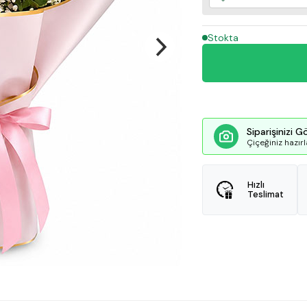
Stokta
Siparişinizi G
Çiçeğiniz hazırl
Hızlı
Teslimat