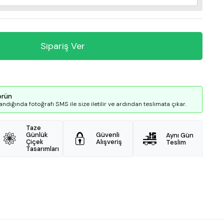
Sipariş Ver
örün
andığında fotoğrafı SMS ile size iletilir ve ardından teslimata çıkar.
Taze
Günlük
Güvenli
Aynı Gün
Çiçek
Alışveriş
Teslim
Tasarımları