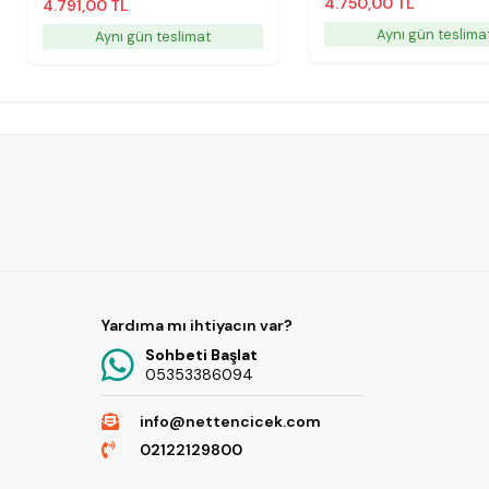
4.750,00 TL
4.791,00 TL
Aynı gün teslima
Aynı gün teslimat
Yardıma mı ihtiyacın var?
Sohbeti Başlat
05353386094
info@nettencicek.com
02122129800