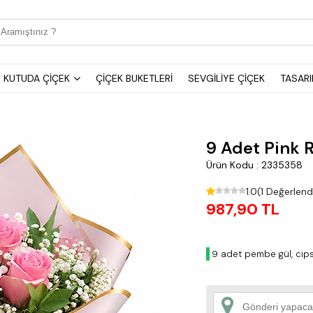
KUTUDA ÇİÇEK
ÇİÇEK BUKETLERİ
SEVGİLİYE ÇİÇEK
TASARI
9 Adet Pink 
Ürün Kodu : 2335358
1.0
(1 Değerlen
987,90 TL
9 adet pembe gül, cipso 