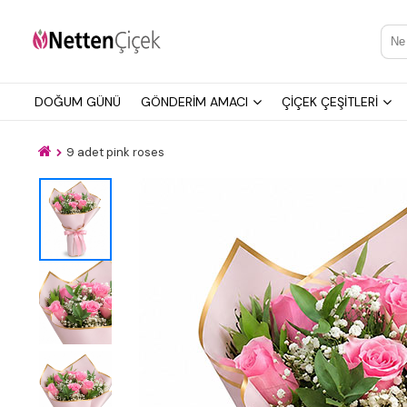
DOĞUM GÜNÜ
GÖNDERİM AMACI
ÇİÇEK ÇEŞİTLERİ
9 adet pink roses
İletişim Bilgilerimiz
KVK Bilgilendirme
Ödeme Bllgileri
testt