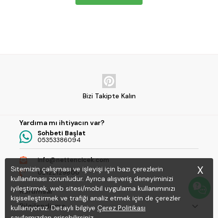
testt
Bizi Takipte Kalın
Yardıma mı ihtiyacın var?
Sohbeti Başlat
05353386094
info@nettencicek.com
X
Sitemizin çalışması ve işleyişi için bazı çerezlerin
02122129800
kullanılması zorunludur. Ayrıca alışveriş deneyiminizi
iyileştirmek, web sitesi/mobil uygulama kullanımınızı
Kurumsal
kişiselleştirmek ve trafiği analiz etmek için de çerezler
Bilgilendirme
kullanıyoruz. Detaylı bilgiye
Çerez Politikası
sayfamızdan erişebilirsiniz.