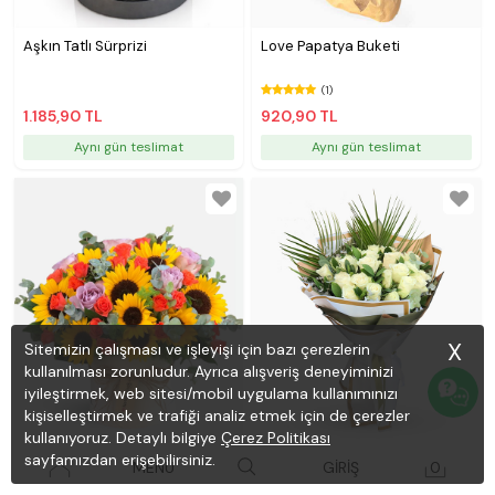
Aşkın Tatlı Sürprizi
Love Papatya Buketi
(1)
1.185,90 TL
920,90 TL
Aynı gün teslimat
Aynı gün teslimat
X
Sitemizin çalışması ve işleyişi için bazı çerezlerin
kullanılması zorunludur. Ayrıca alışveriş deneyiminizi
iyileştirmek, web sitesi/mobil uygulama kullanımınızı
kişiselleştirmek ve trafiği analiz etmek için de çerezler
kullanıyoruz. Detaylı bilgiye
Çerez Politikası
Günebakan
sayfamızdan erişebilirsiniz.
Nazende 21 Beyaz Gül Buketi
MENÜ
GİRİŞ
0