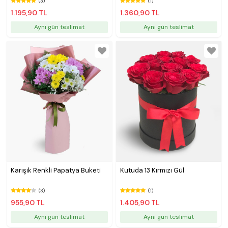
(3)
(1)
1.195,90 TL
1.360,90 TL
Aynı gün teslimat
Aynı gün teslimat
Karışık Renkli Papatya Buketi
Kutuda 13 Kırmızı Gül
(3)
(1)
955,90 TL
1.405,90 TL
Aynı gün teslimat
Aynı gün teslimat