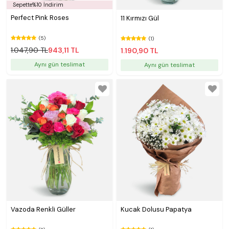
testt
Sepette%10 İndirim
Perfect Pink Roses
11 Kırmızı Gül
(5)
(1)
1.047,90 TL
943,11 TL
1.190,90 TL
Aynı gün teslimat
Aynı gün teslimat
Vazoda Renkli Güller
Kucak Dolusu Papatya