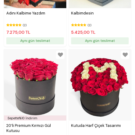
Adını Kalbime Yazdım
Kalbimdesin
(2)
(2)
7.275,00 TL
5.425,00 TL
Aynı gün teslimat
Aynı gün teslimat
Sepette%10 İndirim
20’li Premium Kırmızı Gül
Kutuda Harf Çiçek Tasarımı
Kutusu