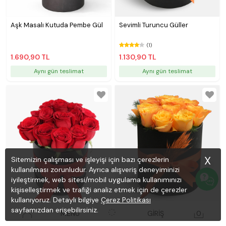
Aşk Masalı Kutuda Pembe Gül
Sevimli Turuncu Güller
(1)
1.690,90 TL
1.130,90 TL
Aynı gün teslimat
Aynı gün teslimat
X
Sitemizin çalışması ve işleyişi için bazı çerezlerin
kullanılması zorunludur. Ayrıca alışveriş deneyiminizi
iyileştirmek, web sitesi/mobil uygulama kullanımınızı
kişiselleştirmek ve trafiği analiz etmek için de çerezler
kullanıyoruz. Detaylı bilgiye
Çerez Politikası
sayfamızdan erişebilirsiniz.
Yuvarlak Kutuda 11 Kırmızı Gül
Kutuda Turuncu Güller
MENÜ
GİRİŞ
0