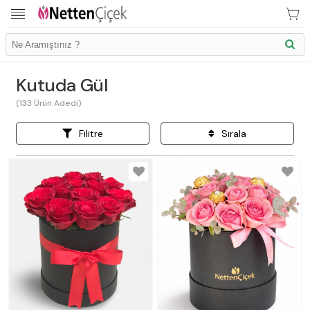
Kutuda Gül
(
133
Ürün Adedi)
Filitre
Sırala
İletişim Bilgilerimiz
KVK Bilgilendirme
Ödeme Bllgileri