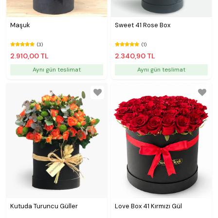
Maşuk
Sweet 41 Rose Box
(3)
(1)
2.910,00 TL
2.340,90 TL
Aynı gün teslimat
Aynı gün teslimat
Kutuda Turuncu Güller
Love Box 41 Kırmızı Gül