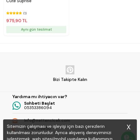
Cute Suprise
(1)
975,90 TL
Aynı gün teslimat
Bizi Takipte Kalın
Yardıma mı ihtiyacın var?
Sohbeti Başlat
05353386094
info@nettencicek.com
X
Sitemizin çalışması ve işleyişi için bazı çerezlerin
02122129800
kullanılması zorunludur. Ayrıca alışveriş deneyiminizi
iyileştirmek, web sitesi/mobil uygulama kullanımınızı