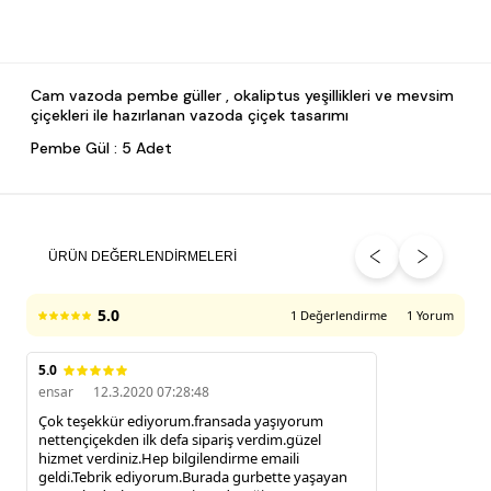
Cam vazoda pembe güller , okaliptus yeşillikleri ve mevsim
çiçekleri ile hazırlanan vazoda çiçek tasarımı
Pembe Gül : 5 Adet
ÜRÜN DEĞERLENDIRMELERI
5.0
1 Değerlendirme
1 Yorum
5.0
ensar
12.3.2020 07:28:48
Çok teşekkür ediyorum.fransada yaşıyorum
nettençiçekden ilk defa sipariş verdim.güzel
hizmet verdiniz.Hep bilgilendirme emaili
geldi.Tebrik ediyorum.Burada gurbette yaşayan