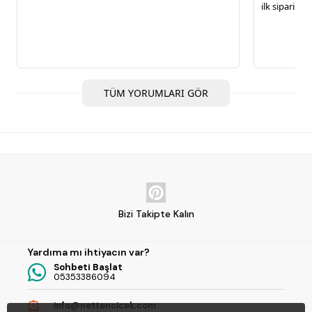
ilk siparişi
TÜM YORUMLARI GÖR
Bizi Takipte Kalın
Yardıma mı ihtiyacın var?
Sohbeti Başlat
05353386094
info@nettencicek.com