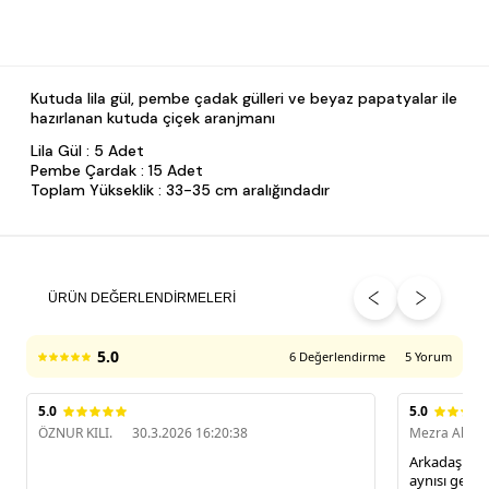
Kutuda lila gül, pembe çadak gülleri ve beyaz papatyalar ile
hazırlanan kutuda çiçek aranjmanı
Lila Gül : 5 Adet
Pembe Çardak : 15 Adet
Toplam Yükseklik : 33-35 cm aralığındadır
ÜRÜN DEĞERLENDIRMELERI
5.0
6 Değerlendirme
5 Yorum
5.0
5.0
ÖZNUR KILI.
30.3.2026 16:20:38
Mezra Akda
Arkadaşıma 
aynısı geldi