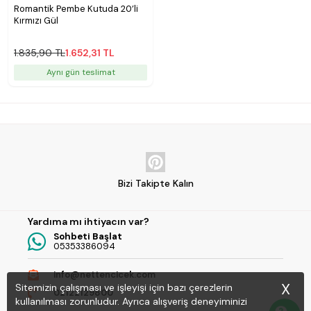
Romantik Pembe Kutuda 20’li
Kırmızı Gül
1.835,90 TL
1.652,31 TL
Aynı gün teslimat
Bizi Takipte Kalın
Yardıma mı ihtiyacın var?
Sohbeti Başlat
05353386094
info@nettencicek.com
X
Sitemizin çalışması ve işleyişi için bazı çerezlerin
02122129800
kullanılması zorunludur. Ayrıca alışveriş deneyiminizi