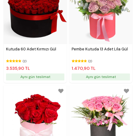
Kutuda 60 Adet Kırmızı Gül
Pembe Kutuda 13 Adet Lila Gül
(2)
(2)
3.535,90 TL
1.470,90 TL
Aynı gün teslimat
Aynı gün teslimat