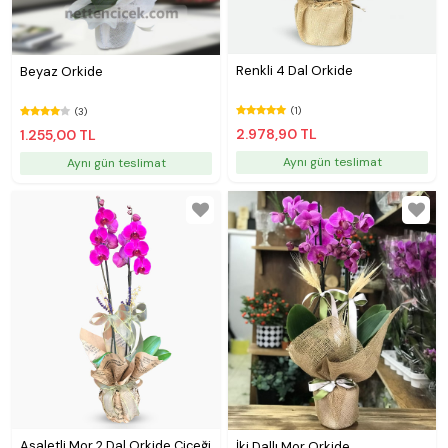
Renkli 4 Dal Orkide
Beyaz Orkide
(1)
(3)
2.978,90 TL
1.255,00 TL
Aynı gün teslimat
Aynı gün teslimat
Asaletli Mor 2 Dal Orkide Çiçeği
İki Dallı Mor Orkide