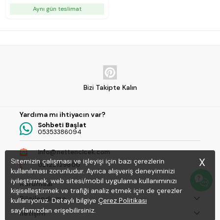
Aynı gün teslimat
Bizi Takipte Kalın
Yardıma mı ihtiyacın var?
Sohbeti Başlat
05353386094
info@nettencicek.com
X
Sitemizin çalışması ve işleyişi için bazı çerezlerin
02122129800
kullanılması zorunludur. Ayrıca alışveriş deneyiminizi
iyileştirmek, web sitesi/mobil uygulama kullanımınızı
Kurumsal
kişiselleştirmek ve trafiği analiz etmek için de çerezler
Bilgilendirme
kullanıyoruz. Detaylı bilgiye
Çerez Politikası
sayfamızdan erişebilirsiniz.
İletişim